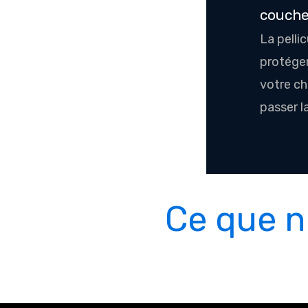
couche
La pellic
protéger
votre ch
passer la
Ce que n