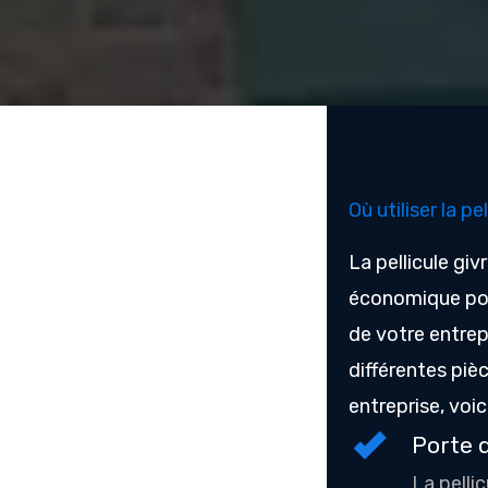
Où utiliser la pe
La pellicule giv
économique pour
de votre entrepr
différentes piè
entreprise, voi
Porte 
La pellic