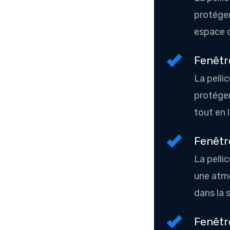
protéger
espace d
Fenêtre
La pellic
protéger
tout en l
Fenêtr
La pellic
une atmo
dans la 
Fenêtr