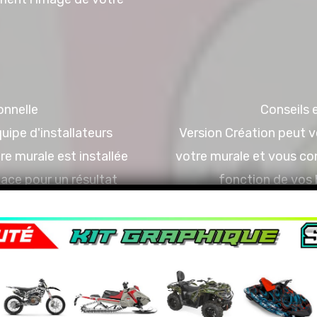
onnelle
Conseils
uipe d'installateurs
Version Création peut 
e murale est installée
votre murale et vous cons
cace pour un résultat
fonction de vos 
n pour la création et l'installation de vos murales déco
é unique et une installation efficace pour un impact vi