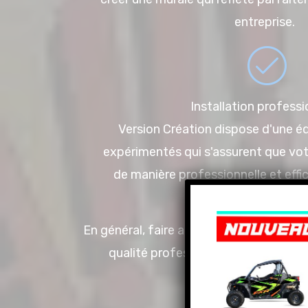
entreprise.
Installation professi
Version Création dispose d'une éq
expérimentés qui s'assurent que votr
de manière professionnelle et effi
optimal.
En général, faire appel à Version Créatio
qualité professionnel, une créativit