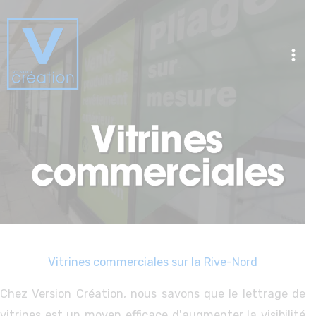
Aller
au
contenu
Vitrines commerciales sur la Rive-Nord
Chez Version Création, nous savons que le lettrage de
vitrines est un moyen efficace d'augmenter la visibilité