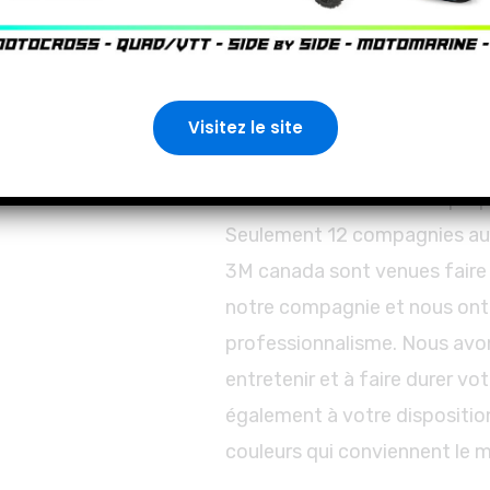
formation avancé et testé d
seulement environ 40 install
tests 3M. Cela garantit un tr
wrap de véhicule.
Visitez le site
En étant 3M select nous prop
Seulement 12 compagnies au 
3M canada sont venues faire u
notre compagnie et nous ont a
professionnalisme. Nous avon
entretenir et à faire durer 
également à votre disposition
couleurs qui conviennent le m