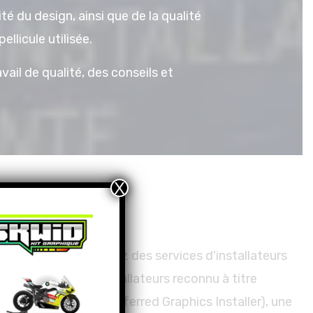
ité du design, ainsi que de la qualité
pellicule utilisée.
vail de qualité, des conseils et
X
Preferred Installer
ation, vous bénéficiez des services d'installateurs
ncée, ainsi qu’un installateurs reconnu à titre
préféré de 3M (3M Preferred Graphics Installer), une