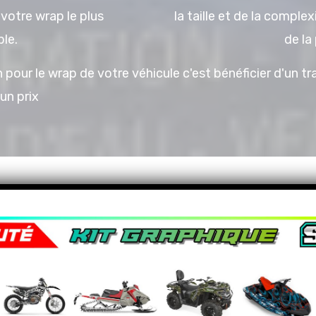
 votre wrap le plus
la taille et de la complex
le.
de la 
pour le wrap de votre véhicule c'est bénéficier d'un tra
un prix
3M Select Graphic provider & 
En faisant appel à Version Cré
certifiés en cours de wrap ava
d’installateur de graphiques 