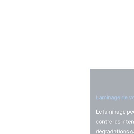
Laminage de vo
Le laminage peu
contre les intem
dégradations ca