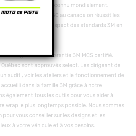
e 3M canada qui est reconnu mondialement,
ateurs au Québec et 250 au canada on réussit les
avail de qualité et un respect des standards 3M en
osons également la garantie 3M MCS certifié.
Québec sont approuvés select. Les dirigeant de
n audit , voir les ateliers et le fonctionnement de
ccueilli dans la famille 3M grâce à notre
s également tous les outils pour vous aider à
votre wrap le plus longtemps possible. Nous sommes
 pour vous conseiller sur les designs et les
ieux à votre véhicule et à vos besoins.