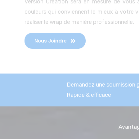
Version Création sera en mesure de vous ai
couleurs qui conviennent le mieux à votre v
réaliser le wrap de manière professionnelle.
Nous Joindre
Demandez une soumission gr
Rapide & efficace
Avantag